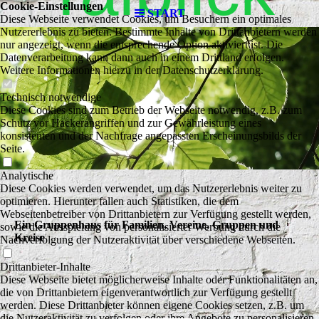
Cookie-Einstellungen
START
Diese Webseite verwendet Cookies, um Besuchern ein optimales
Nutzererlebnis zu bieten. Bestimmte Inhalte von Drittanbietern werden
nur angezeigt, wenn die entsprechende Option aktiviert ist. Die
Datenverarbeitung kann dann auch in einem Drittland erfolgen.
Weitere Informationen hierzu in der Datenschutzerklärung.
Technisch notwendige
Diese Cookies sind zum Betrieb der Webseite notwendig, z.B. zum
Schutz vor Hackerangriffen und zur Gewährleistung eines
konsistenten und der Nachfrage angepassten Erscheinungsbilds der
Seite.
Analytische
Diese Cookies werden verwendet, um das Nutzererlebnis weiter zu
optimieren. Hierunter fallen auch Statistiken, die dem
Webseitenbetreiber von Drittanbietern zur Verfügung gestellt werden,
Ein Gruppenhaus für Familien, Vereine, Gruppen und
sowie die Ausspielung von personalisierter Werbung durch die
Kreise
Nachverfolgung der Nutzeraktivität über verschiedene Webseiten.
Drittanbieter-Inhalte
Diese Webseite bietet möglicherweise Inhalte oder Funktionalitäten an,
die von Drittanbietern eigenverantwortlich zur Verfügung gestellt
werden. Diese Drittanbieter können eigene Cookies setzen, z.B. um
die Nutzeraktivität zu verfolgen oder ihre Angebote zu personalisieren