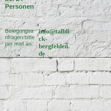
Personen
Belegungsa
info@talbli
nfragen bitte
ck-
per mail an:
bergfelden.
de