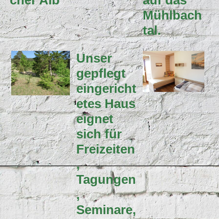
cher Alb
auf das
Mühlbach
tal.
Unser
gepflegt
eingericht
etes Haus
eignet
sich für
Freizeiten
,
Tagungen
,
Seminare,