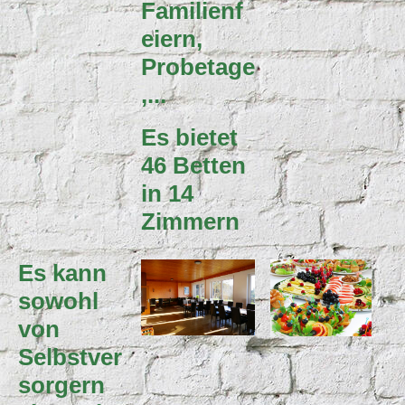
Familienf
eiern,
Probetage
,...
Es bietet
46 Betten
in 14
Zimmern
Es kann
sowohl
von
Selbstver
sorgern