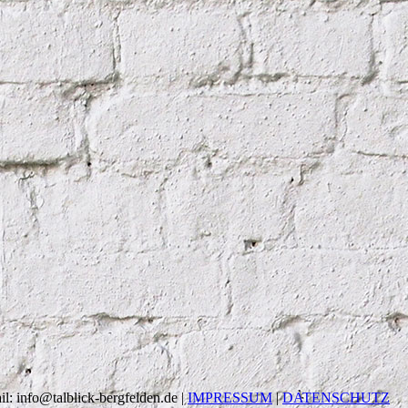
: info@talblick-bergfelden.de |
IMPRESSUM
|
DATENSCHUTZ