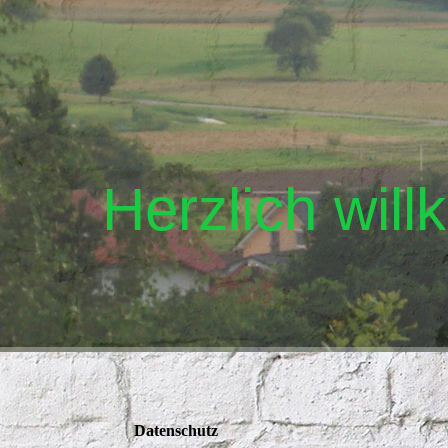
He
rzlich wi
ll
Datenschutz