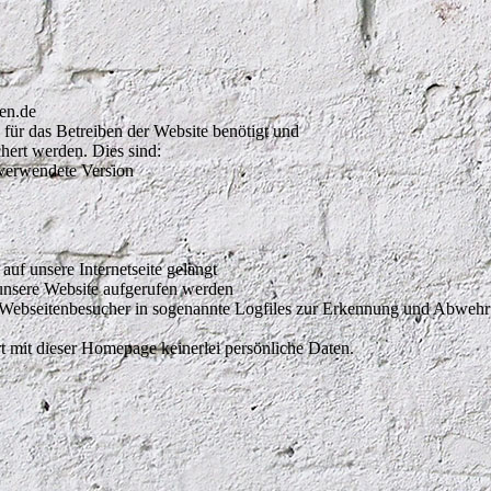
den.de
ie für das Betreiben der Website benötigt und
hert werden. Dies sind:
verwendete Version
uf unsere Internetseite gelangt
unsere Website aufgerufen werden
ebseitenbesucher in sogenannte Logfiles zur Erkennung und Abwehr v
rt mit dieser Homepage keinerlei persönliche Daten.