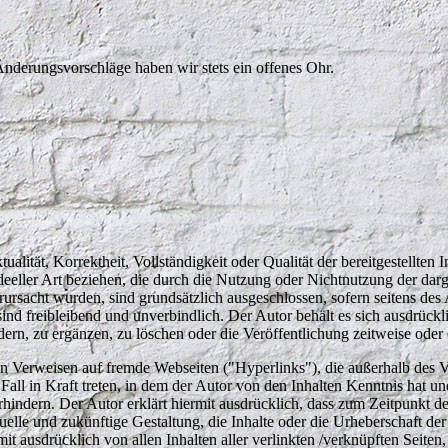
derungsvorschläge haben wir stets ein offenes Ohr.
alität, Korrektheit, Vollständigkeit oder Qualität der bereitgestellte
ideeller Art beziehen, die durch die Nutzung oder Nichtnutzung der d
rursacht wurden, sind grundsätzlich ausgeschlossen, sofern seitens des
sind freibleibend und unverbindlich. Der Autor behält es sich ausdrückl
n, zu ergänzen, zu löschen oder die Veröffentlichung zeitweise oder e
ten Verweisen auf fremde Webseiten ("Hyperlinks"), die außerhalb des 
 Fall in Kraft treten, in dem der Autor von den Inhalten Kenntnis hat 
rhindern. Der Autor erklärt hiermit ausdrücklich, dass zum Zeitpunkt de
elle und zukünftige Gestaltung, die Inhalte oder die Urheberschaft der
ermit ausdrücklich von allen Inhalten aller verlinkten /verknüpften Seit