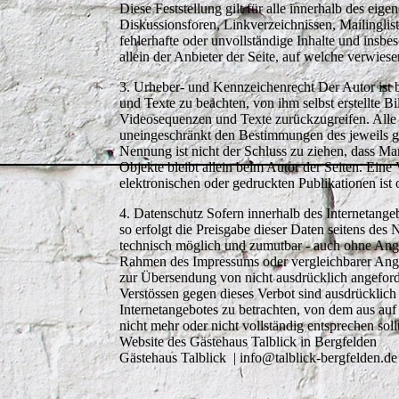
Diese Feststellung gilt für alle innerhalb des ei
Diskussionsforen, Linkverzeichnissen, Mailinglis
fehlerhafte oder unvollständige Inhalte und insbe
allein der Anbieter der Seite, auf welche verwiese
3. Urheber- und Kennzeichenrecht Der Autor ist 
und Texte zu beachten, von ihm selbst erstellte 
Videosequenzen und Texte zurückzugreifen. Alle 
uneingeschränkt den Bestimmungen des jeweils gü
Nennung ist nicht der Schluss zu ziehen, dass Mar
Objekte bleibt allein beim Autor der Seiten. Ei
elektronischen oder gedruckten Publikationen ist
4. Datenschutz Sofern innerhalb des Internetange
so erfolgt die Preisgabe dieser Daten seitens des
technisch möglich und zumutbar - auch ohne Ang
Rahmen des Impressums oder vergleichbarer Anga
zur Übersendung von nicht ausdrücklich angeforde
Verstössen gegen dieses Verbot sind ausdrücklich
Internetangebotes zu betrachten, von dem aus auf
nicht mehr oder nicht vollständig entsprechen sol
Website des Gästehaus Talblick in Bergfelden
Gästehaus Talblick | info@talblick-bergfelden.de