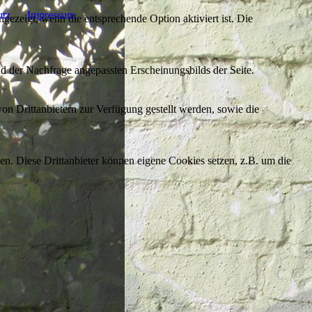
utz
Impressum
ezeigt, wenn die entsprechende Option aktiviert ist. Die
d der Nachfrage angepassten Erscheinungsbilds der Seite.
on Drittanbietern zur Verfügung gestellt werden, sowie die
den. Diese Drittanbieter können eigene Cookies setzen, z.B. um die