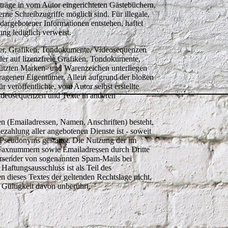
nträge in vom Autor eingerichteten Gästebüchern,
rne Schreibzugriffe möglich sind. Für illegale,
dargebotener Informationen entstehen, haftet
ung lediglich verweist.
lder, Grafiken, Tondokumente, Videosequenzen
der auf lizenzfreie Grafiken, Tondokumente,
hützten Marken- und Warenzeichen unterliegen
ragenen Eigentümer. Allein aufgrund der bloßen
 veröffentlichte, vom Autor selbst erstellte
Videosequenzen und Texte in anderen
en (Emailadressen, Namen, Anschriften) besteht,
ezahlung aller angebotenen Dienste ist - soweit
 Pseudonyms gestattet. Die Nutzung der im
 Faxnummern sowie Emailadressen durch Dritte
 Versender von sogenannten Spam-Mails bei
Haftungsausschluss ist als Teil des
n dieses Textes der geltenden Rechtslage nicht,
r Gültigkeit davon unberührt.