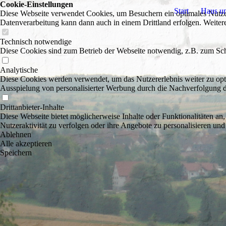
Cookie-Einstellungen
Start
Haus u
Diese Webseite verwendet Cookies, um Besuchern ein optimales Nutzerer
Datenverarbeitung kann dann auch in einem Drittland erfolgen. Weiter
Technisch notwendige
Diese Cookies sind zum Betrieb der Webseite notwendig, z.B. zum Sch
Analytische
Diese Cookies werden verwendet, um das Nutzererlebnis weiter zu optim
Ausspielung von personalisierter Werbung durch die Nachverfolgung de
Drittanbieter-Inhalte
Diese Webseite bietet möglicherweise Inhalte oder Funktionalitäten an,
Nutzeraktivität zu verfolgen oder ihre Angebote zu personalisieren und
Ablehnen
Alle akzeptieren
Speichern