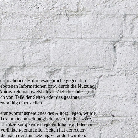
n Informationen. Haftungsansprüche gegen den
argebotenen Informationen bzw. durch die Nutzung
 Autors kein nachweislich vorsätzliches oder grob
ich vor, Teile der Seiten oder das gesamte
ndgültig einzustellen.
Verantwortungsbereiches des Autors liegen, würde
und es ihm technisch möglich und zumutbar wäre,
r Linksetzung keine illegalen Inhalte auf den zu
 verlinkten/verknüpften Seiten hat der Autor
en, die nach der Linksetzung verändert wurden.