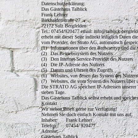
Datenschutzerklärung:
Das Gästehaus Talblick
Frank Lehner
Birkhaldenstraße 27
72172 Sulz Bergfelden
Tel.: 07454/920477 email: info@talblick-bergfel
erhebt mit dieser Seite indirekt lediglich Daten d
vom Provider, der Strato AG, automatisch gespeic
(1) Informationen über den Browsertyp und die 
(2) Das Betriebssystem des Nutzers
(3) Den Internet-Service-Provider des Nutzers
(4) Die IP-Adresse des Nutzers
(5) Datum und Uhrzeit des Zugriffs
(6) Websites, von denen das System des Nutzers a
(7) Websites, die vom System des Nutzers über 
Die STRATO AG speichert IP-Adressen unserer W
sieben Tage.
Das Gästehaus Talblick selbst erhebt und speiche
Kontakt
Wir stehen Ihnen gerne zur Verfügung!
Nehmen Sie doch einfach Kontakt mit uns auf.
Inhaber: Frank Lehner
Telefon : 07454/ 920477
Adresse:
Gästehaus Talblick