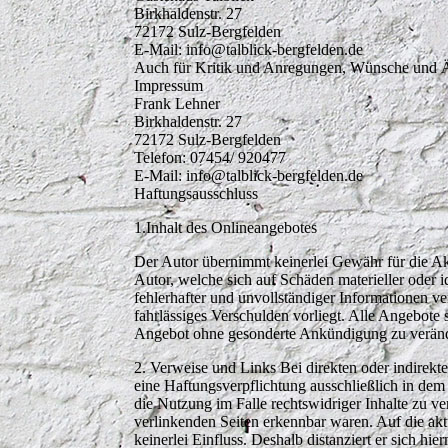
Birkhaldenstr. 27
72172 Sulz-Bergfelden
E-Mail: info@talblick-bergfelden.de
Auch für Kritik und Anregungen, Wünsche und Än
Impressum
Frank Lehner
Birkhaldenstr. 27
72172 Sulz-Bergfelden
Telefon: 07454/ 920477
E-Mail: info@talblick-bergfelden.de
Haftungsausschluss
1.Inhalt des Onlineangebotes
Der Autor übernimmt keinerlei Gewähr für die Aktu
Autor, welche sich auf Schäden materieller oder 
fehlerhafter und unvollständiger Informationen ve
fahrlässiges Verschulden vorliegt. Alle Angebote 
Angebot ohne gesonderte Ankündigung zu veränder
2. Verweise und Links Bei direkten oder indirek
eine Haftungsverpflichtung ausschließlich in dem
die Nutzung im Falle rechtswidriger Inhalte zu ve
verlinkenden Seiten erkennbar waren. Auf die aktu
keinerlei Einfluss. Deshalb distanziert er sich hi