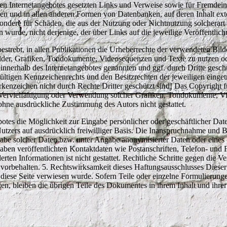
genen Internetangebotes gesetzten Links und Verweise sowie für Fremdei
ten und in allen anderen Formen von Datenbanken, auf deren Inhalt exte
sondere für Schäden, die aus der Nutzung oder Nichtnutzung solcherart 
n wurde, nicht derjenige, der über Links auf die jeweilige Veröffentlich
bestrebt, in allen Publikationen die Urheberrechte der verwendeten Bi
Bilder, Grafiken, Tondokumente, Videosequenzen und Texte zu nutzen o
innerhalb des Internetangebotes genannten und ggf. durch Dritte gesc
ltigen Kennzeichenrechts und den Besitzrechten der jeweiligen einget
kenzeichen nicht durch Rechte Dritter geschützt sind! Das Copyright für
ne Vervielfältigung oder Verwendung solcher Grafiken, Tondokumente, 
 ohne ausdrückliche Zustimmung des Autors nicht gestattet.
botes die Möglichkeit zur Eingabe persönlicher oder geschäftlicher Dat
 Nutzers auf ausdrücklich freiwilliger Basis. Die Inanspruchnahme und B
abe solcher Daten bzw. unter Angabe anonymisierter Daten oder eines
ben veröffentlichten Kontaktdaten wie Postanschriften, Telefon- und
rten Informationen ist nicht gestattet. Rechtliche Schritte gegen die
 vorbehalten. 5. Rechtswirksamkeit dieses Haftungsausschlusses Dieser 
 diese Seite verwiesen wurde. Sofern Teile oder einzelne Formulierunge
lten, bleiben die übrigen Teile des Dokumentes in ihrem Inhalt und ihre