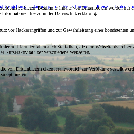
nd Umgebung
Zimmerplan
Freie Termine
Preise
Datensch
lebnis zu bieten. Bestimmte Inhalte von Drittanbietern werden nur ang
e Informationen hierzu in der Datenschutzerklärung.
utz vor Hackerangriffen und zur Gewährleistung eines konsistenten un
ieren. Hierunter fallen auch Statistiken, die dem Webseitenbetreiber v
r Nutzeraktivität über verschiedene Webseiten.
 die von Drittanbietern eigenverantwortlich zur Verfügung gestellt wer
 zu optimieren.