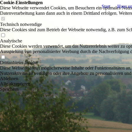
Cookie-Einstellungen
Start
Haus u
Diese Webseite verwendet Cookies, um Besuchern ein optimales Nutzerer
Datenverarbeitung kann dann auch in einem Drittland erfolgen. Weiter
Technisch notwendige
Diese Cookies sind zum Betrieb der Webseite notwendig, z.B. zum Sch
Analytische
Diese Cookies werden verwendet, um das Nutzererlebnis weiter zu optim
Ausspielung von personalisierter Werbung durch die Nachverfolgung de
Drittanbieter-Inhalte
Diese Webseite bietet möglicherweise Inhalte oder Funktionalitäten an,
Nutzeraktivität zu verfolgen oder ihre Angebote zu personalisieren und
Ablehnen
Alle akzeptieren
Speichern