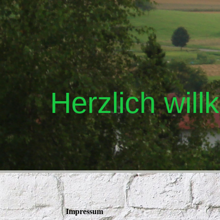
He
rzlich wi
ll
Impressum