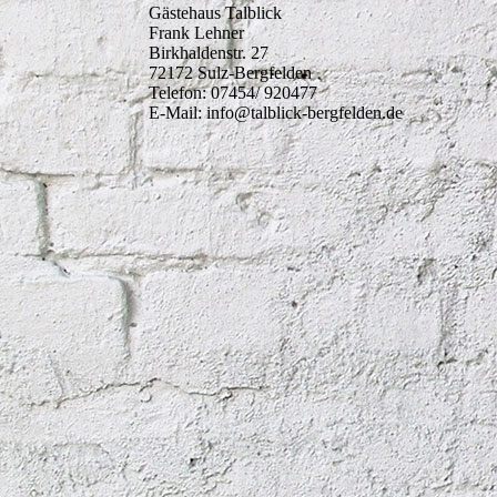
Gästehaus Talblick
Frank Lehner
Birkhaldenstr. 27
72172 Sulz-Bergfelden
Telefon: 07454/ 920477
E-Mail: info@talblick-bergfelden.de